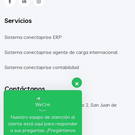
Servicios
Sistema conectaprise ERP
Sistema conectaprise agente de carga internacional
Sistema conectaprise contabilidad
Contáctanos
Mz C1 Lt 2 AAHH. San Lorenzo 2, San Juan de
Lurigancho, Lima, Perú
Nuestro equipo de atención al
cliente está aquí para responder
974-287-653
a sus preguntas. ¡Pregúntenos